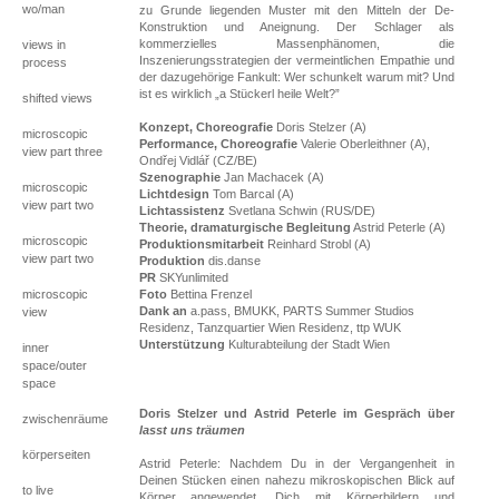
wo/man
zu Grunde liegenden Muster mit den Mitteln der De-
Konstruktion und Aneignung. Der Schlager als
kommerzielles Massenphänomen, die
views in
Inszenierungsstrategien der vermeintlichen Empathie und
process
der dazugehörige Fankult: Wer schunkelt warum mit? Und
ist es wirklich „a Stückerl heile Welt?”
shifted views
Konzept, Choreografie
Doris Stelzer (A)
microscopic
Performance, Choreografie
Valerie Oberleithner (A),
view part three
Ondřej Vidlář (CZ/BE)
Szenographie
Jan Machacek (A)
microscopic
Lichtdesign
Tom Barcal (A)
view part two
Lichtassistenz
Svetlana Schwin (RUS/DE)
Theorie, dramaturgische Begleitung
Astrid Peterle (A)
microscopic
Produktionsmitarbeit
Reinhard Strobl (A)
view part two
Produktion
dis.danse
PR
SKYunlimited
microscopic
Foto
Bettina Frenzel
Dank an
a.pass, BMUKK, PARTS Summer Studios
view
Residenz, Tanzquartier Wien Residenz, ttp WUK
Unterstützung
Kulturabteilung der Stadt Wien
inner
space/outer
space
Doris Stelzer und Astrid Peterle im Gespräch über
zwischenräume
lasst uns träumen
körperseiten
Astrid Peterle: Nachdem Du in der Vergangenheit in
Deinen Stücken einen nahezu mikroskopischen Blick auf
to live
Körper angewendet, Dich mit Körperbildern und