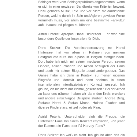
Schlager wird vom Schlagerpublikum angenommen, wenn
er sich in einer gewissen Bandbreite von Kriterien bewegt.
Dazu gehören Musik, Text und vor allem die darbietende
Person, welche durch ihr Sein und Agieren gewisse Werte
vermitteln muss, vor allem um eine bestimmte Fankultur
aufzubauen und pflegen zu können.
Astrid Peterle: Apropos Hansi Hinterseer – er war eine
besondere Quelle der Inspiration für Dich.
Doris Stelzer: Die Auseinandersetzung mit Hansi
Hinterseer hat vor allem im Rahmen von meinem
Postgraduate-Kurs bei a.pass in Belgien stattgefunden.
Dort habe ich mich mit seiner medialen Person, seinen
Liedern, seiner Präsenz und Aktion bezüglich der Fans
und auch mit seiner Biografie auseinandergesetzt. Das
Ganze habe ich dann in Kontext zu meiner eigenen
Biografie und Identität und dann nochmal in einen
internationalen interdisziplinären Kontext gesetzt. Ich
glaube, ich bin nicht nur einmal „gescheitert.“ Bei der Arbeit
zu lasst uns träumen haben wir dann den Kreis erweitert
und andere einschlägige Beispiele studiert: Andrea Berg,
Stefanie Hertel & Stefan Mross, Helene Fischer und
diverse Kinderstars, einzeln oder als Paar.
Astrid Peterle: Unterscheidet sich die Freude, die
Hinterseer Fans bei einem Konzert empfinden, von jener
der Rammstein-Fans oder PJ Harvey-Fans?
Doris Stelzer: Ich weiß es nicht. Ich glaube aber, das ein