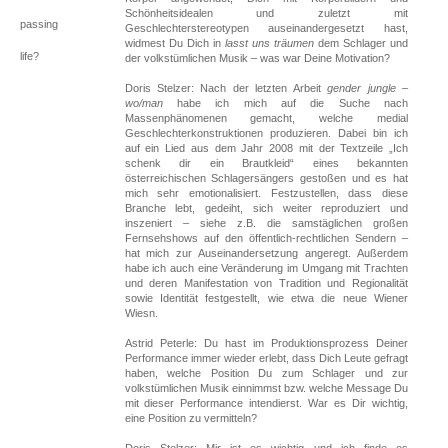
Schönheitsidealen und zuletzt mit
passing
Geschlechterstereotypen auseinandergesetzt hast,
widmest Du Dich in
lasst uns träumen
dem Schlager und
life?
der volkstümlichen Musik – was war Deine Motivation?
Doris Stelzer: Nach der letzten Arbeit
gender jungle –
wo/man
habe ich mich auf die Suche nach
Massenphänomenen gemacht, welche medial
Geschlechterkonstruktionen produzieren. Dabei bin ich
auf ein Lied aus dem Jahr 2008 mit der Textzeile „Ich
schenk dir ein Brautkleid“ eines bekannten
österreichischen Schlagersängers gestoßen und es hat
mich sehr emotionalisiert. Festzustellen, dass diese
Branche lebt, gedeiht, sich weiter reproduziert und
inszeniert – siehe z.B. die samstäglichen großen
Fernsehshows auf den öffentlich-rechtlichen Sendern –
hat mich zur Auseinandersetzung angeregt. Außerdem
habe ich auch eine Veränderung im Umgang mit Trachten
und deren Manifestation von Tradition und Regionalität
sowie Identität festgestellt, wie etwa die neue Wiener
Wiesn.
Astrid Peterle: Du hast im Produktionsprozess Deiner
Performance immer wieder erlebt, dass Dich Leute gefragt
haben, welche Position Du zum Schlager und zur
volkstümlichen Musik einnimmst bzw. welche Message Du
mit dieser Performance intendierst. War es Dir wichtig,
eine Position zu vermitteln?