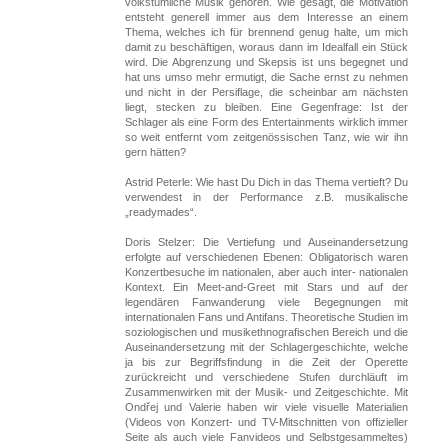
volkstümliche Musik gehören. Wie gesagt, die Motivation
entsteht generell immer aus dem Interesse an einem
Thema, welches ich für brennend genug halte, um mich
damit zu beschäftigen, woraus dann im Idealfall ein Stück
wird. Die Abgrenzung und Skepsis ist uns begegnet und
hat uns umso mehr ermutigt, die Sache ernst zu nehmen
und nicht in der Persiflage, die scheinbar am nächsten
liegt, stecken zu bleiben. Eine Gegenfrage: Ist der
Schlager als eine Form des Entertainments wirklich immer
so weit entfernt vom zeitgenössischen Tanz, wie wir ihn
gern hätten?
Astrid Peterle: Wie hast Du Dich in das Thema vertieft? Du
verwendest in der Performance z.B. musikalische
„readymades“.
Doris Stelzer: Die Vertiefung und Auseinandersetzung
erfolgte auf verschiedenen Ebenen: Obligatorisch waren
Konzertbesuche im nationalen, aber auch inter- nationalen
Kontext. Ein Meet-and-Greet mit Stars und auf der
legendären Fanwanderung viele Begegnungen mit
internationalen Fans und Antifans. Theoretische Studien im
soziologischen und musikethnografischen Bereich und die
Auseinandersetzung mit der Schlagergeschichte, welche
ja bis zur Begriffsfindung in die Zeit der Operette
zurückreicht und verschiedene Stufen durchläuft im
Zusammenwirken mit der Musik- und Zeitgeschichte. Mit
Ondřej und Valerie haben wir viele visuelle Materialien
(Videos von Konzert- und TV-Mitschnitten von offizieller
Seite als auch viele Fanvideos und Selbstgesammeltes)