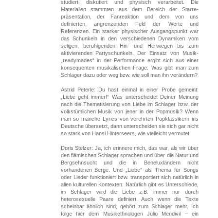
studiert, diskutiert und physisch verarbeitet. Die
Materialien stammten aus dem Bereich der Starre-
präsentation, der Fanreaktion und dem von uns
definierten, angrenzenden Feld der Werte und
Referenzen. Ein starker physischer Ausgangspunkt war
das Schunkeln in den verschiedenen Dynamiken vom
seligen, beruhigenden Hin- und Herwiegen bis zum
aktivierenden Partyschunkeln. Der Einsatz von Musik-
„readymades“ in der Performance ergibt sich aus einer
konsequenten musikalischen Frage: Was gibt man zum
Schlager dazu oder weg bzw. wie soll man ihn verändern?
Astrid Peterle: Du hast einmal in einer Probe gemeint:
„Liebe geht immer!“ Was unterscheidet Deiner Meinung
nach die Thematisierung von Liebe im Schlager bzw. der
volkstümlichen Musik von jener in der Popmusik? Wenn
man so manche Lyrics von verehrten Popklassikern ins
Deutsche übersetzt, dann unterscheiden sie sich gar nicht
so stark von Hansi Hinterseers, wie vielleicht vermutet.
Doris Stelzer: Ja, ich erinnere mich, das war, als wir über
den flämischen Schlager sprachen und über die Natur und
Bergsehnsucht und die in Beneluxländern nicht
vorhandenen Berge. Und „Liebe“ als Thema für Songs
oder Lieder funktioniert bzw. transportiert sich natürlich in
allen kulturellen Kontexten. Natürlich gibt es Unterschiede,
im Schlager wird die Liebe z.B. immer nur durch
heterosexuelle Paare definiert. Auch wenn die Texte
scheinbar ähnlich sind, gehört zum Schlager mehr. Ich
folge hier dem Musikethnologen Julio Mendivil – ein