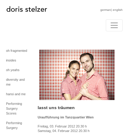
german
|
english
oh fragmented
insides
oh yeahs
diversity and
me
hansi and me
Performing
lasst uns träumen
Surgery
Scores
Uraufführung im Tanzquartier Wien
Performing
Freitag, 03. Februar 2012 20.30 h
Surgery
Samstag, 04. Februar 2012 20.30 h