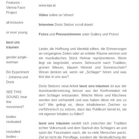
Features -
www.tqw.at
Vienna Face
Project
Video
online on Vimeo!
all inclusive
Interview
Doris Stelzer scroll down!
or ever young
Fotos
und
Pressestimmen
unter
Gallery
und Press!
lasst uns
träumen
Lieder, die Hoffnung und Identität stiften, die Erinnerungen
an vergangene Zeiten oder an erlebte Räume wecken und
gender jungle -
ein musikalisches Stück Heimat repräsentieren. Worin
wo/man
liegt sie begründet, unsere Sehnsucht nach Tradition,
grünen Wiesen, blauem Himmel und Sonnenschein?
Ein Experiment
Woran denken wir, wenn wir „Schlager“ hören und was
löst das in uns aus?
- Johanna und
Doris
Doris Stelzers neue Arbeit
lasst uns träumen
ist aus der
Auseinandersetzung, besser aus der Konfrontation mit
SEE THIS
dem Schlager entstanden. Welche Werte und Klischees
SOUND, hear
werden dort verhandelt und was haben diese mit uns zu
this
tun? Wie gelingt es, diese inhaltsleeren Zeichen so
movement?
verführerisch zu setzen, dass das Publikum bereit ist, sie
mit eigenen Inhalten zu füllen?
bodies
resituated
lasst uns träumen
siedelt sich zwischen der Tradition
echter Volksmusik und dem Starkult des Schlagers an und
restudied
spürt der Faszination nach, die so viele Menschen packt.
bodies -
Ziel ist nicht die Persiflage, sondern die Verdeutlichung der