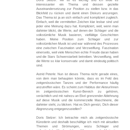
Doris Stelzer: Mir ist es wichtig und ich finde es
interessanter ein Thema und dessen gezielte
Auseinandersetzung zur Position zu stellen bzw. in das
Blickfeld zu rücken und damit einen Diskurs anzuregen.
Das Thema ist ja an sich einfach und kompliziert zugleich.
Einfach, weil die vermittelten Zeichen klar lesbar sind und
jeder eine Meinung dazu hat. Kompliziert, weil, wenn man
dahinter blickt, die Werte, auf denen der Schlager und die
volkstümliche Musik basieren, vielfältige Geschichten
haben. Meine Position zum Schlager und zur
volkstümlichen Musik ist und war während des Prozesses
eine zwischen Faszination und Verzweiflung. Faszination
einerseits, weil viele Menschen echte Freude daran haben
und die Stars Schwerstarbeit betreiben. Verzweiflung, weil
die Werte so klar konservativ und damit eindeutig politisch
sind.
Astrid Peterle: Nun ist dieses Thema nicht gerade eines,
von dem man behaupten könnte, dass es im Feld des
zeitgenössischen Tanzes und der Performance häufig
anzutreffen wäre. Es scheint zum Habitus der AkteurInnen
im zeitgenössischen Kunst-Bereich zu gehören,
verächtlich und mit nahezu an Ekel grenzender Ablehnung
auf diese Musik und die kommerzielle Maschinerie, die
dahinter steht, zu blicken. Hat es Dich gereizt, Dich dieser
Abgrenzung entgegenzustellen?
Doris Stelzer: Ich betrachte mich als zeitgenössische
Künstlerin und deshalb beschäftige ich mich mit aktuellen
Themen und Strömungen, wozu Schlager und